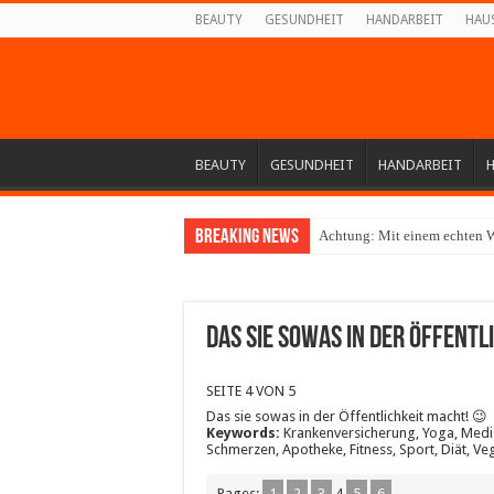
BEAUTY
GESUNDHEIT
HANDARBEIT
HAU
BEAUTY
GESUNDHEIT
HANDARBEIT
Breaking News
Achtung: Mit einem echten W
Das sie sowas in der Öffentli
SEITE 4 VON 5
Das sie sowas in der Öffentlichkeit macht! 😉
Keywords:
Krankenversicherung, Yoga, Medizi
Schmerzen, Apotheke, Fitness, Sport, Diät, Ve
Pages:
1
2
3
4
5
6