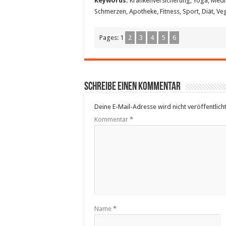
Keywords:
Krankenversicherung, Yoga, Medizi
Schmerzen, Apotheke, Fitness, Sport, Diät, Ve
Pages:
1
2
3
4
5
6
Schreibe einen Kommentar
Deine E-Mail-Adresse wird nicht veröffentlicht
Kommentar
*
Name
*