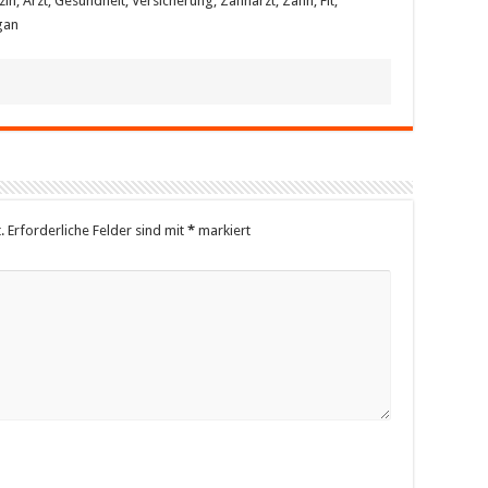
n, Arzt, Gesundheit, Versicherung, Zahnarzt, Zahn, Fit,
gan
.
Erforderliche Felder sind mit
*
markiert