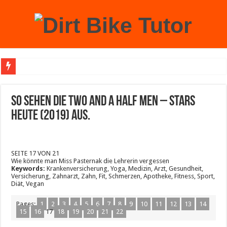
Achtung: Mit einem echten Weihnachtsbaum zu Hause laufen Sie Gefahr, an der 
SO sehen die Two And A Half Men – Stars
HEUTE (2019) aus.
SEITE 17 VON 21
Wie könnte man Miss Pasternak die Lehrerin vergessen
Keywords:
Krankenversicherung, Yoga, Medizin, Arzt, Gesundheit,
Versicherung, Zahnarzt, Zahn, Fit, Schmerzen, Apotheke, Fitness, Sport,
Diät, Vegan
Pages:
1
2
3
4
5
6
7
8
9
10
11
12
13
14
15
16
17
18
19
20
21
22