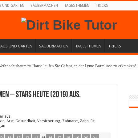
S UND GARTEN
SAUBERMACHEN
TAGESTHEMEN
TRICKS
HAUS UND GARTEN
SAUBERMACHEN
TAGESTHEMEN
TRICKS
eihnachtsbaum zu Hause laufen Sie Gefahr, an der Lyme-Borreliose zu erkranken!
Men – Stars HEUTE (2019) aus.
er aus.
n, Arzt, Gesundheit, Versicherung, Zahnarzt, Zahn, Fit,
gan
10
11
12
13
14
15
16
17
18
19
20
21