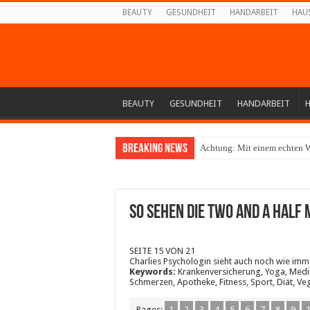
BEAUTY
GESUNDHEIT
HANDARBEIT
HAU
BEAUTY
GESUNDHEIT
HANDARBEIT
Breaking News
Achtung: Mit einem echten W
SO sehen die Two And A Half 
SEITE 15 VON 21
Charlies Psychologin sieht auch noch wie imm
Keywords:
Krankenversicherung, Yoga, Medizi
Schmerzen, Apotheke, Fitness, Sport, Diät, Ve
Pages:
1
2
3
4
5
6
7
8
9