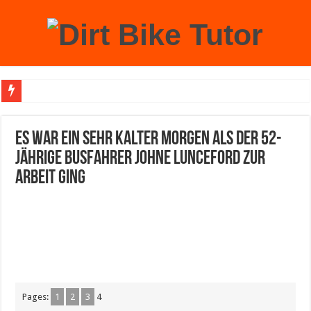
Achtung: Mit einem echten Weihnachtsbaum zu Hause laufen Sie Gefahr, an der 
Es war ein sehr kalter Morgen als der 52-
jährige Busfahrer Johne Lunceford zur
Arbeit ging
Pages:
1
2
3
4