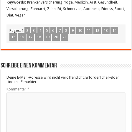
Keywords:
Krankenversicherung, Yoga, Medizin, Arzt, Gesundheit,
Versicherung, Zahnarzt, Zahn, Fit, Schmerzen, Apotheke, Fitness, Sport,
Diät, Vegan
Pages:
1
2
3
4
5
6
7
8
9
10
11
12
13
14
15
16
17
18
19
20
21
Schreibe einen Kommentar
Deine E-Mail-Adresse wird nicht veröffentlicht.
Erforderliche Felder
sind mit
*
markiert
Kommentar
*