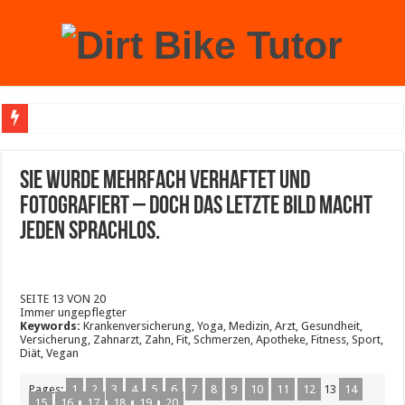
Achtung: Mit einem echten Weihnachtsbaum zu Hause laufen Sie Gefahr, an der 
Sie wurde mehrfach verhaftet und
fotografiert – doch das letzte Bild macht
jeden sprachlos.
SEITE 13 VON 20
Immer ungepflegter
Keywords:
Krankenversicherung, Yoga, Medizin, Arzt, Gesundheit,
Versicherung, Zahnarzt, Zahn, Fit, Schmerzen, Apotheke, Fitness, Sport,
Diät, Vegan
Pages:
1
2
3
4
5
6
7
8
9
10
11
12
13
14
15
16
17
18
19
20