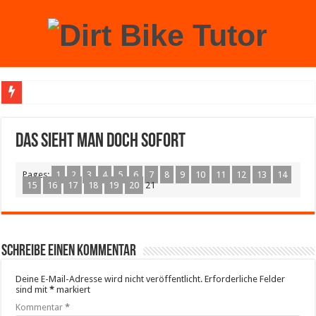
Achtung: Mit einem echten Weihnachtsbaum zu Hause laufen Sie Gefahr, an der 
Das sieht man doch sofort
Pages:
1
2
3
4
5
6
7
8
9
10
11
12
13
14
15
16
17
18
19
20
21
Schreibe einen Kommentar
Deine E-Mail-Adresse wird nicht veröffentlicht.
Erforderliche Felder
sind mit
*
markiert
Kommentar
*