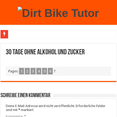
Achtung: Mit einem echten Weihnachtsbaum zu Hause laufen Sie Gefahr, an der 
30 Tage ohne Alkohol und Zucker
Pages:
1
2
3
4
5
6
7
Schreibe einen Kommentar
Deine E-Mail-Adresse wird nicht veröffentlicht.
Erforderliche Felder
sind mit
*
markiert
Kommentar
*