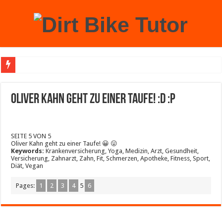
Achtung: Mit einem echten Weihnachtsbaum zu Hause laufen Sie Gefahr, an der 
Oliver Kahn geht zu einer Taufe! :D :P
SEITE 5 VON 5
Oliver Kahn geht zu einer Taufe! 😀 😛
Keywords:
Krankenversicherung, Yoga, Medizin, Arzt, Gesundheit,
Versicherung, Zahnarzt, Zahn, Fit, Schmerzen, Apotheke, Fitness, Sport,
Diät, Vegan
Pages:
1
2
3
4
5
6