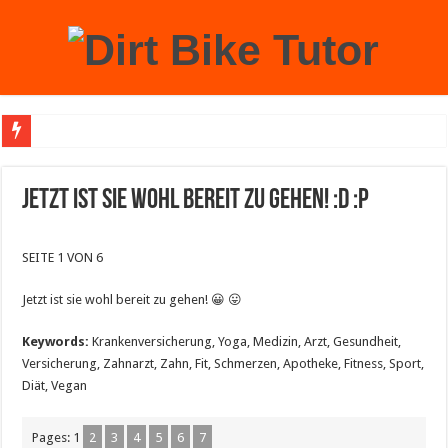
Achtung: Mit einem echten Weihnachtsbaum zu Hause laufen Sie Gefahr, an der 
Jetzt ist sie wohl bereit zu gehen! :D :P
SEITE 1 VON 6
Jetzt ist sie wohl bereit zu gehen! 😀 😛
Keywords:
Krankenversicherung, Yoga, Medizin, Arzt, Gesundheit,
Versicherung, Zahnarzt, Zahn, Fit, Schmerzen, Apotheke, Fitness, Sport,
Diät, Vegan
Pages:
1
2
3
4
5
6
7