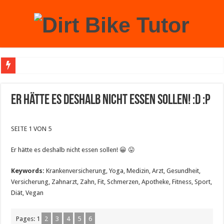
Achtung: Mit einem echten Weihnachtsbaum zu Hause laufen Sie Gefahr, an der 
Er hätte es deshalb nicht essen sollen! :D :P
SEITE 1 VON 5
Er hätte es deshalb nicht essen sollen! 😀 😛
Keywords:
Krankenversicherung, Yoga, Medizin, Arzt, Gesundheit,
Versicherung, Zahnarzt, Zahn, Fit, Schmerzen, Apotheke, Fitness, Sport,
Diät, Vegan
Pages:
1
2
3
4
5
6