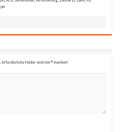
n, Arzt, Gesundheit, Versicherung, Zahnarzt, Zahn, Fit,
gan
.
Erforderliche Felder sind mit
*
markiert