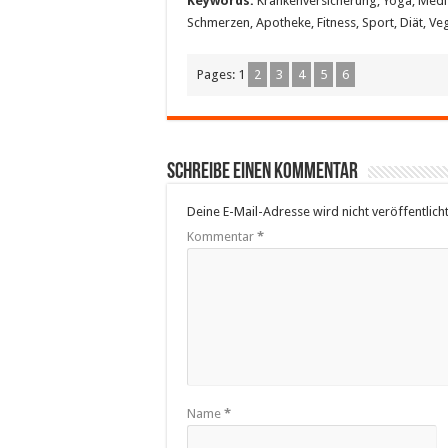
Keywords:
Krankenversicherung, Yoga, Medizi
Schmerzen, Apotheke, Fitness, Sport, Diät, Ve
Pages:
1
2
3
4
5
6
Schreibe einen Kommentar
Deine E-Mail-Adresse wird nicht veröffentlicht
Kommentar
*
Name
*