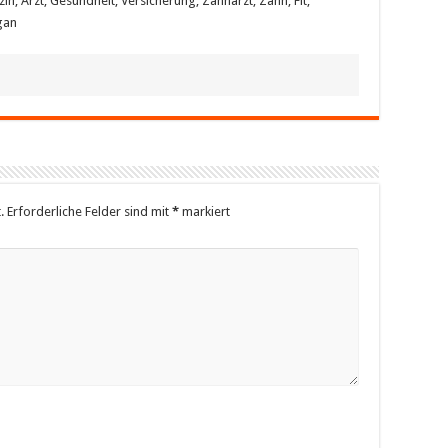
n, Arzt, Gesundheit, Versicherung, Zahnarzt, Zahn, Fit,
gan
.
Erforderliche Felder sind mit
*
markiert