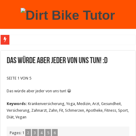
Achtung: Mit einem echten Weihnachtsbaum zu Hause laufen Sie Gefahr, an der 
Das würde aber jeder von uns tun! :D
SEITE 1 VON 5
Das würde aber jeder von uns tun! 😀
Keywords:
Krankenversicherung, Yoga, Medizin, Arzt, Gesundheit,
Versicherung, Zahnarzt, Zahn, Fit, Schmerzen, Apotheke, Fitness, Sport,
Diät, Vegan
Pages:
1
2
3
4
5
6