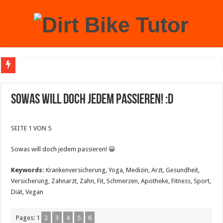
Achtung: Mit einem echten Weihnachtsbaum zu Hause laufen Sie Gefahr, an der 
Sowas will doch jedem passieren! :D
SEITE 1 VON 5
Sowas will doch jedem passieren! 😀
Keywords:
Krankenversicherung, Yoga, Medizin, Arzt, Gesundheit,
Versicherung, Zahnarzt, Zahn, Fit, Schmerzen, Apotheke, Fitness, Sport,
Diät, Vegan
Pages:
1
2
3
4
5
6