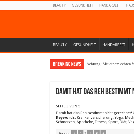
BEAUTY
GESUNDHEIT
HANDARBEIT
HAU
BEAUTY
GESUNDHEIT
HANDARBEIT
Breaking News
Achtung: Mit einem echten W
Damit hat das Reh bestimmt 
SEITE 3 VON 5
Damit hat das Reh bestimmt nicht gerechnet! 
Keywords:
Krankenversicherung, Yoga, Medizi
Schmerzen, Apotheke, Fitness, Sport, Diät, Ve
Pages:
1
2
3
4
5
6