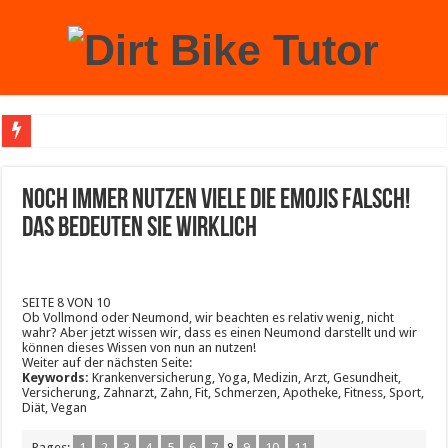
Achtung: Mit einem echten Weihnachtsbaum zu Hause laufen Sie Gefahr, an der 
Noch immer nutzen viele die Emojis falsch!
Das bedeuten sie wirklich
SEITE 8 VON 10
Ob Vollmond oder Neumond, wir beachten es relativ wenig, nicht
wahr? Aber jetzt wissen wir, dass es einen Neumond darstellt und wir
können dieses Wissen von nun an nutzen!
Weiter auf der nächsten Seite:
Keywords:
Krankenversicherung, Yoga, Medizin, Arzt, Gesundheit,
Versicherung, Zahnarzt, Zahn, Fit, Schmerzen, Apotheke, Fitness, Sport,
Diät, Vegan
Pages:
1
2
3
4
5
6
7
8
9
10
11