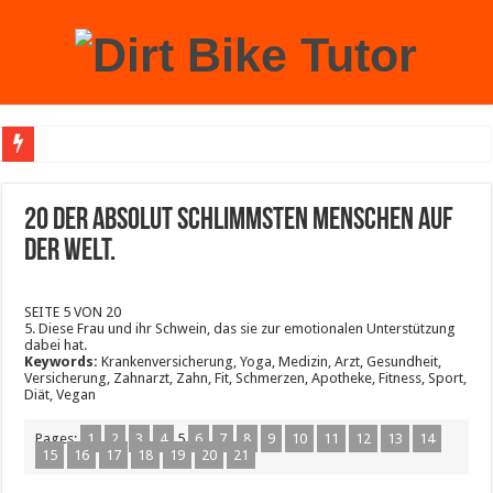
Achtung: Mit einem echten Weihnachtsbaum zu Hause laufen Sie Gefahr, an der 
20 der absolut schlimmsten Menschen auf
der Welt.
SEITE 5 VON 20
5. Diese Frau und ihr Schwein, das sie zur emotionalen Unterstützung
dabei hat.
Keywords:
Krankenversicherung, Yoga, Medizin, Arzt, Gesundheit,
Versicherung, Zahnarzt, Zahn, Fit, Schmerzen, Apotheke, Fitness, Sport,
Diät, Vegan
Pages:
1
2
3
4
5
6
7
8
9
10
11
12
13
14
15
16
17
18
19
20
21