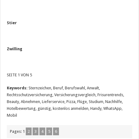
Stier
Zwilling
SEITE 1 VON 5
Keywords:
Sternzeichen, Beruf, Berufswahl, Anwalt,
Rechtsschutzversicherung, Versicherungsvergleich, Frisurentrends,
Beauty, Abnehmen, Lieferservice, Pizza, Flüge, Studium, Nachhilfe,
Hotelbewertung, günstig, kostenlos anmelden, Handy, WhatsApp,
Mobil
Pages:
1
2
3
4
5
6