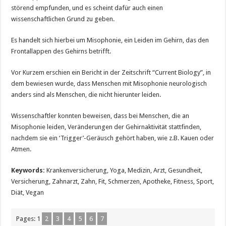
störend empfunden, und es scheint dafür auch einen
wissenschaftlichen Grund zu geben.
Es handelt sich hierbei um Misophonie, ein Leiden im Gehirn, das den
Frontallappen des Gehirns betrifft.
Vor Kurzem erschien ein Bericht in der Zeitschrift “Current Biology”, in
dem bewiesen wurde, dass Menschen mit Misophonie neurologisch
anders sind als Menschen, die nicht hierunter leiden.
Wissenschaftler konnten beweisen, dass bei Menschen, die an
Misophonie leiden, Veränderungen der Gehirnaktivität stattfinden,
nachdem sie ein ‘Trigger’-Geräusch gehört haben, wie z.B. Kauen oder
Atmen.
Keywords:
Krankenversicherung, Yoga, Medizin, Arzt, Gesundheit,
Versicherung, Zahnarzt, Zahn, Fit, Schmerzen, Apotheke, Fitness, Sport,
Diät, Vegan
Pages:
1
2
3
4
5
6
7