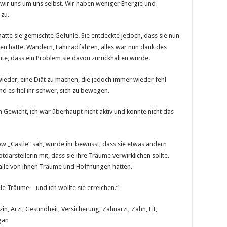
ir uns um uns selbst. Wir haben weniger Energie und
zu.
hatte sie gemischte Gefühle. Sie entdeckte jedoch, dass sie nun
äten hatte. Wandern, Fahrradfahren, alles war nun dank des
e, dass ein Problem sie davon zurückhalten würde.
wieder, eine Diät zu machen, die jedoch immer wieder fehl
d es fiel ihr schwer, sich zu bewegen.
 Gewicht, ich war überhaupt nicht aktiv und konnte nicht das
w „Castle“ sah, wurde ihr bewusst, dass sie etwas ändern
tdarstellerin mit, dass sie ihre Träume verwirklichen sollte.
 alle von ihnen Träume und Hoffnungen hatten.
le Träume – und ich wollte sie erreichen.“
n, Arzt, Gesundheit, Versicherung, Zahnarzt, Zahn, Fit,
gan