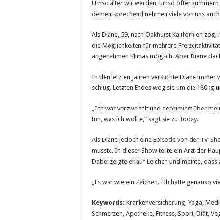
Umso älter wir werden, umso öfter kümmern w
dementsprechend nehmen viele von uns auch 
Als Diane, 59, nach Oakhurst Kalifornien zog, 
die Möglichkeiten für mehrere Freizeitaktivit
angenehmen Klimas möglich. Aber Diane dacht
In den letzten Jahren versuchte Diane immer 
schlug. Letzten Endes wog sie um die 180kg un
„Ich war verzweifelt und deprimiert über mein
tun, was ich wollte,“ sagt sie zu
Today
.
Als Diane jedoch eine Episode von der TV-Sho
musste. In dieser Show teilte ein Arzt der Haup
Dabei zeigte er auf Leichen und meinte, dass
„Es war wie ein Zeichen. Ich hatte genauso vie
Keywords:
Krankenversicherung, Yoga, Medizi
Schmerzen, Apotheke, Fitness, Sport, Diät, Ve