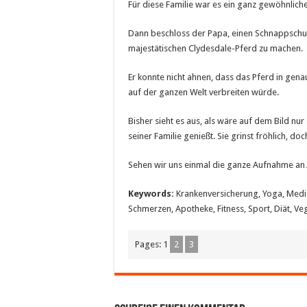
Für diese Familie war es ein ganz gewöhnlich
Dann beschloss der Papa, einen Schnappschu
majestätischen Clydesdale-Pferd zu machen.
Er konnte nicht ahnen, dass das Pferd in gen
auf der ganzen Welt verbreiten würde.
Bisher sieht es aus, als wäre auf dem Bild nu
seiner Familie genießt. Sie grinst fröhlich, do
Sehen wir uns einmal die ganze Aufnahme a
Keywords:
Krankenversicherung, Yoga, Medizi
Schmerzen, Apotheke, Fitness, Sport, Diät, Ve
Pages:
1
2
3