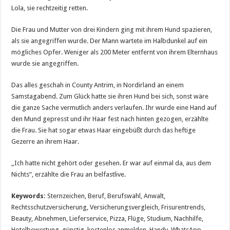
Lola, sie rechtzeitig retten.
Die Frau und Mutter von drei Kindern ging mit ihrem Hund spazieren,
als sie angegriffen wurde. Der Mann wartete im Halbdunkel auf ein
mögliches Opfer. Weniger als 200 Meter entfernt von ihrem Elternhaus
wurde sie angegriffen.
Das alles geschah in County Antrim, in Nordirland an einem
Samstagabend. Zum Glück hatte sie ihren Hund bei sich, sonst wäre
die ganze Sache vermutlich anders verlaufen. Ihr wurde eine Hand auf
den Mund gepresst und ihr Haar fest nach hinten gezogen, erzählte
die Frau. Sie hat sogar etwas Haar eingebüßt durch das heftige
Gezerre an ihrem Haar.
„Ich hatte nicht gehört oder gesehen. Er war auf einmal da, aus dem
Nichts“, erzählte die Frau an belfastlive.
Keywords:
Sternzeichen, Beruf, Berufswahl, Anwalt,
Rechtsschutzversicherung, Versicherungsvergleich, Frisurentrends,
Beauty, Abnehmen, Lieferservice, Pizza, Flüge, Studium, Nachhilfe,
Hotelbewertung, günstig, kostenlos anmelden, Handy, WhatsApp,