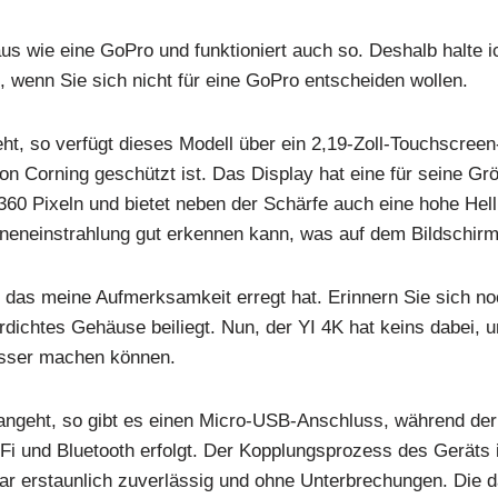
s wie eine GoPro und funktioniert auch so. Deshalb halte ic
e, wenn Sie sich nicht für eine GoPro entscheiden wollen.
t, so verfügt dieses Modell über ein 2,19-Zoll-Touchscree
von Corning geschützt ist. Das Display hat eine für seine G
360 Pixeln und bietet neben der Schärfe auch eine hohe Hell
nneneinstrahlung gut erkennen kann, was auf dem Bildschirm
, das meine Aufmerksamkeit erregt hat. Erinnern Sie sich n
ichtes Gehäuse beiliegt. Nun, der YI 4K hat keins dabei, un
esser machen können.
ngeht, so gibt es einen Micro-USB-Anschluss, während der
Fi und Bluetooth erfolgt. Der Kopplungsprozess des Geräts i
ar erstaunlich zuverlässig und ohne Unterbrechungen. Die 