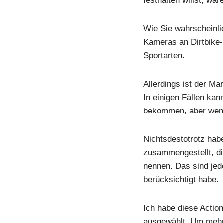
festhalten willst, wä
Wie Sie wahrscheinli
Kameras an Dirtbike-
Sportarten.
Allerdings ist der M
In einigen Fällen ka
bekommen, aber wenn 
Nichtsdestotrotz hab
zusammengestellt, die
nennen. Das sind jedo
berücksichtigt habe.
Ich habe diese Actio
ausgewählt. Um mehr 