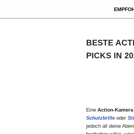
EMPFO
Zum
Inhalt
springen
BESTE ACT
PICKS IN 20
Eine
Action-Kamera
Schutzbrille
oder
St
jedoch all deine Aben